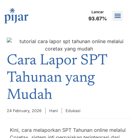
Dalam P
TKB90
Lancar
Khu
100%
93.67%
5.
Cara Lapor SPT
Tahunan yang
Mudah
24 February, 2026
Hani
Edukasi
Kini, cara melaporkan SPT Tahunan online melalui
Coretax, sistem inti perpajakan terintegrasi dari