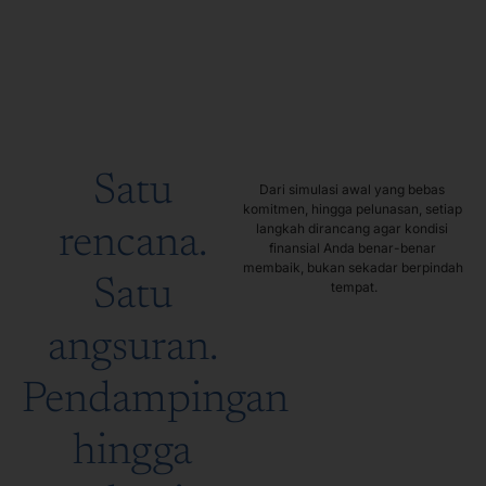
Satu
Dari simulasi awal yang bebas 
komitmen, hingga pelunasan, setiap 
langkah dirancang agar kondisi 
rencana.
finansial Anda benar-benar 
membaik, bukan sekadar berpindah 
Satu
tempat.
angsuran.
Pendampingan
hingga