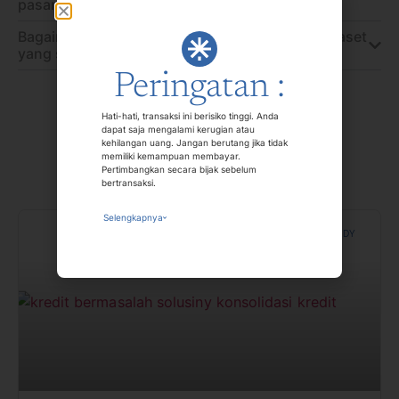
pasangan?
Bagaimana Pijar menjamin keamanan sertifikat aset
yang saya agunkan?
Peringatan :
Learn More About
Hati-hati, transaksi ini berisiko tinggi. Anda
dapat saja mengalami kerugian atau
kehilangan uang. Jangan berutang jika tidak
memiliki kemampuan membayar.
Financial Health
Pertimbangkan secara bijak sebelum
bertransaksi.
Selengkapnya
CASE STUDY