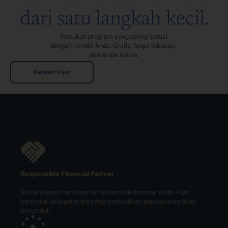
dari satu langkah kecil.​
Temukan program yang paling sesuai 
dengan kondisi Anda. 
Gratis, tanpa tekanan, 
dan tanpa ikatan.
Pelajari Pijar
Responsible Financial Partner
Solusi disusun berdasarkan kesehatan finansial Anda. Pijar
bertindak sebagai mitra yang memastikan pembayaran tetap
terkendali.