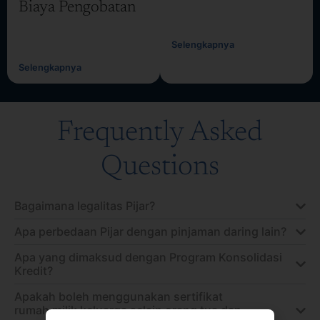
Biaya Pengobatan
Selengkapnya
Selengkapnya
Frequently Asked
Questions
Bagaimana legalitas Pijar?
Apa perbedaan Pijar dengan pinjaman daring lain?
Apa yang dimaksud dengan Program Konsolidasi
Kredit?
Apakah boleh menggunakan sertifikat
rumah milik keluarga selain orang tua dan