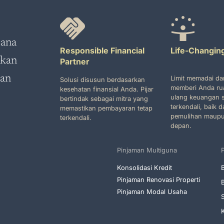
cana
Responsible Financial
Life-Changing
ukan
Partner
han
Limit memadai da
Solusi disusun berdasarkan
memberi Anda ru
kesehatan finansial Anda. Pijar
ulang keuangan s
bertindak sebagai mitra yang
terkendali, baik 
memastikan pembayaran tetap
pemulihan maupu
terkendali.
depan.
Pinjaman Multiguna
P
Konsolidasi Kredit
Pinjaman Renovasi Properti
Pinjaman Modal Usaha
K