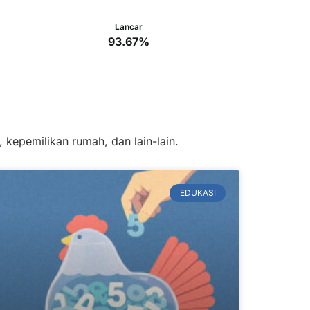
Dalam Perhatian
TKB90
Lancar
Kurang 
Khusus
100%
93.67%
0.
5.63%
 kepemilikan rumah, dan lain-lain.
EDUKASI