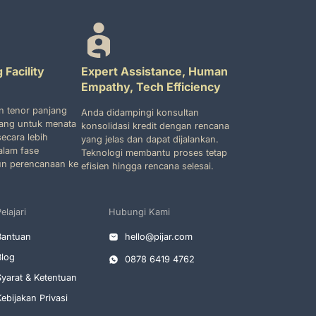
 Facility
Expert Assistance, Human
Empathy, Tech Efficiency
n tenor panjang
Anda didampingi konsultan
ang untuk menata
konsolidasi kredit dengan rencana
ecara lebih
yang jelas dan dapat dijalankan.
dalam fase
Teknologi membantu proses tetap
n perencanaan ke
efisien hingga rencana selesai.
elajari
Hubungi Kami
Bantuan
hello@pijar.com
Blog
0878 6419 4762
Syarat & Ketentuan
ebijakan Privasi